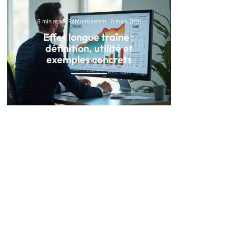
8 min read
Référencement
11 mars 2026
Effet longue traîne :
définition, utilité et
exemples concrets