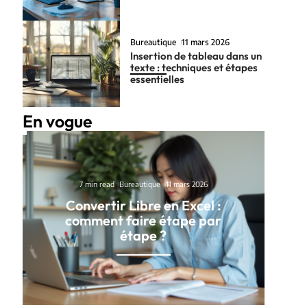
Bureautique
11 mars 2026
Insertion de tableau dans un
texte : techniques et étapes
essentielles
En vogue
7 min read
Bureautique
11 mars 2026
Convertir Libre en Excel :
comment faire étape par
étape ?