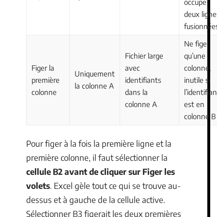
occupe
deux ligne
fusionnée
Ne fige
Fichier large
qu’une
Figer la
avec
colonne,
Uniquement
première
identifiants
inutile si
la colonne A
colonne
dans la
l’identifia
colonne A
est en
colonne B
Pour figer à la fois la première ligne et la
première colonne, il faut sélectionner la
cellule B2 avant de cliquer sur Figer les
volets
. Excel gèle tout ce qui se trouve au-
dessus et à gauche de la cellule active.
Sélectionner B3 figerait les deux premières