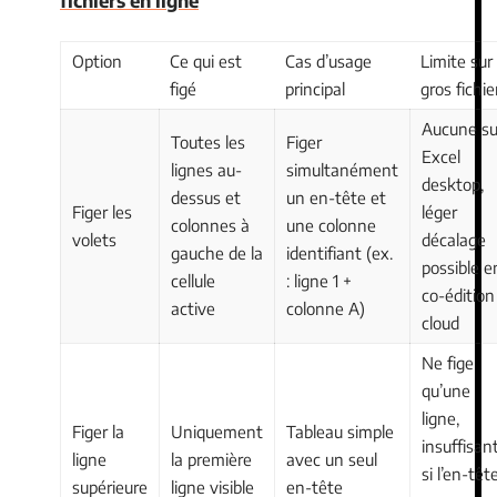
Option
Ce qui est
Cas d’usage
Limite sur
figé
principal
gros fichie
Aucune su
Toutes les
Figer
Excel
lignes au-
simultanément
desktop,
dessus et
un en-tête et
Figer les
léger
colonnes à
une colonne
volets
décalage
gauche de la
identifiant (ex.
possible e
cellule
: ligne 1 +
co-édition
active
colonne A)
cloud
Ne fige
qu’une
ligne,
Figer la
Uniquement
Tableau simple
insuffisan
ligne
la première
avec un seul
si l’en-têt
supérieure
ligne visible
en-tête