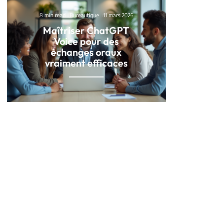
8 min read
Bureautique
11 mars 2026
Maîtriser ChatGPT
Voice pour des
échanges oraux
vraiment efficaces