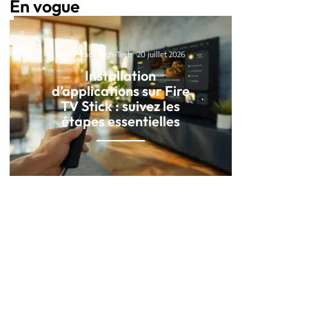
En vogue
6 min read
High-Tech
20 juillet 2026
Installation
d’applications sur Fire
TV Stick : suivez les
étapes essentielles