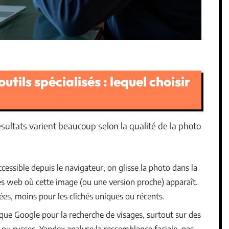
tils spécialisés : lequel choisir
résultats varient beaucoup selon la qualité de la photo
ccessible depuis le navigateur, on glisse la photo dans la
es web où cette image (ou une version proche) apparaît.
es, moins pour les clichés uniques ou récents.
ue Google pour la recherche de visages, surtout sur des
 ou russes. Yandex analyse la ressemblance faciale, pas