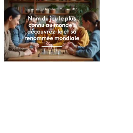
8 min read
High-Tech
11 mars 2026
Nom du jeu le plus
connu au monde :
découvrez-le et sa
renommée mondiale