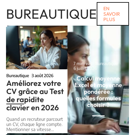
BUREAUTIQUE
EN
SAVOIR
PLUS
7 min read
Bureautique
6 juillet 2026
Bureautique
3 août 2026
Calcul moyenne
Améliorez votre
Excel et moyenne
CV grâce au Test
pondérée :
quelles formules
de rapidite
choisir ?
clavier en 2026
Quand un recruteur parcourt
un CV, chaque ligne compte.
Mentionner sa vitesse
…