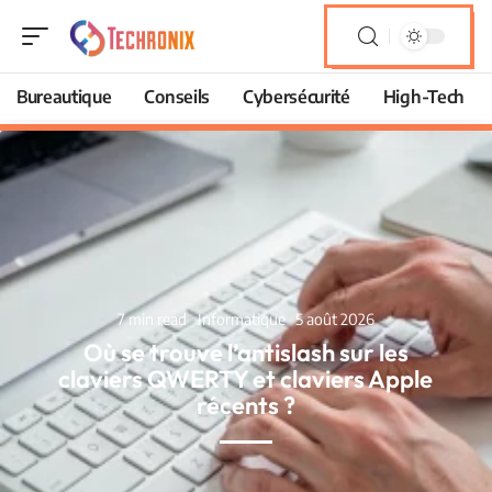
Bureautique
Conseils
Cybersécurité
High-Tech
7 min read
Informatique
5 août 2026
Où se trouve l’antislash sur les
claviers QWERTY et claviers Apple
récents ?