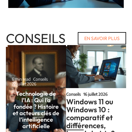
CONSEILS
EN SAVOIR PLUS
6 min read
Conseils
22 juillet 2026
Technologie de
Conseils
16 juillet 2026
l’IA : Qui l’a
Windows 11 ou
fondée ? Histoire
Windows 10 :
et acteurs clés de
comparatif et
l’intelligence
différences,
artificielle